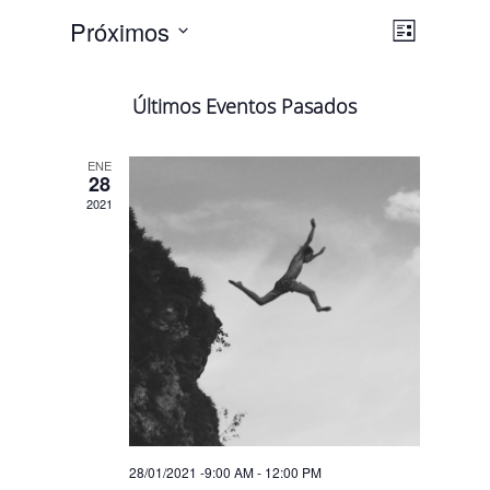
Navega
Navega
Próximos
Lista
de
de
Selecciona
vistas
vistas
la
de
Últimos Eventos Pasados
fecha.
Evento
ENE
28
2021
28/01/2021 -9:00 AM
-
12:00 PM