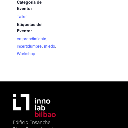
Categoría de
Evento:
Taller
Etiquetas del
Evento:
emprendimiento
,
incertidumbre
,
miedo
,
Workshop
Edificio Ensanche