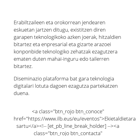
Erabiltzaileen eta orokorrean jendearen
eskuetan jartzen ditugu, existitzen diren
garapen teknologikoko azken joerak, hitzaldien
bitartez eta enpresarial eta gizarte arazoei
konponbide teknologiko zehatzak ezagutzera
ematen duten mahai-inguru edo tailerren
bitartez.
Diseminazio plataforma bat gara teknologia
digitalari lotuta dagoen ezagutza partekatzen
duena.
<a class="btn_rojo btn_conoce"
href="https://www.ilb.eus/eu/eventos">Ekietaldietara
sartu</a><!-- [et_pb_line_break_holder] --><a
class="btn_rojo btn_contacta"