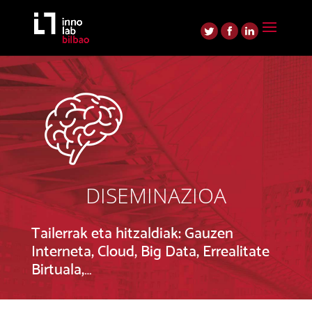
DISEMINAZIOA
Tailerrak eta hitzaldiak: Gauzen
Interneta, Cloud, Big Data, Errealitate
Birtuala,…