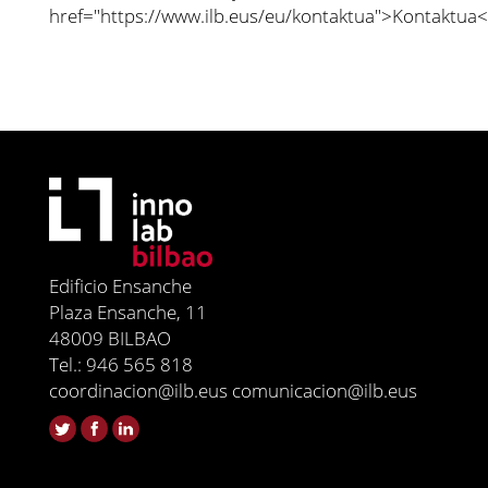
href="https://www.ilb.eus/eu/kontaktua">Kontaktua
Edificio Ensanche
Plaza Ensanche, 11
48009 BILBAO
Tel.: 946 565 818
coordinacion@ilb.eus comunicacion@ilb.eus