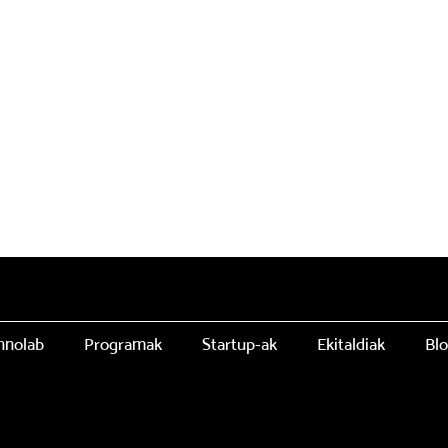
nnolab
Programak
Startup-ak
Ekitaldiak
Bl