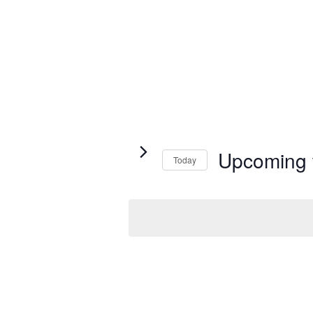
Upcoming
Today
Select
date.