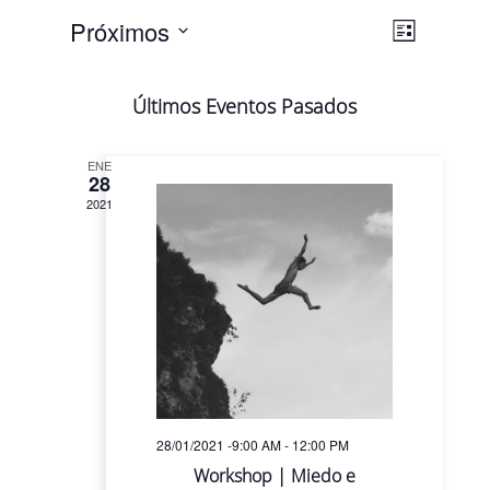
Navega
Navega
Próximos
Lista
de
de
Selecciona
vistas
vistas
la
de
Últimos Eventos Pasados
fecha.
Evento
ENE
28
2021
28/01/2021 -9:00 AM
-
12:00 PM
Workshop | Miedo e