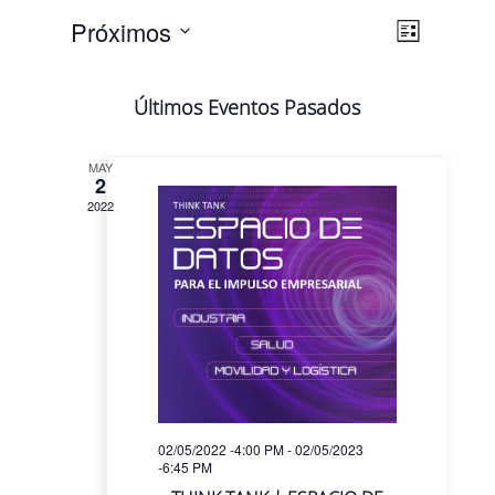
Navega
Navega
Próximos
Lista
de
de
Selecciona
vistas
vistas
la
de
Últimos Eventos Pasados
fecha.
Evento
MAY
2
2022
02/05/2022 -4:00 PM
-
02/05/2023
-6:45 PM