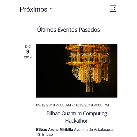
Navega
Navega
Próximos
Lista
de
de
Selecciona
vistas
vistas
la
de
Últimos Eventos Pasados
fecha.
Evento
DIC
9
2019
09/12/2019 -9:00 AM
-
10/12/2019 -3:00 PM
Bilbao Quantum Computing
Hackathon
Bilbao Arena Miribilla
Avenida de Askatasuna,
13, Bilbao