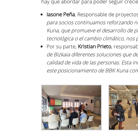
hay que abordar para poder seguir creci
Iasone
Peña
,
Responsable
de proyecto
para socios
c
ontinuamos ref
o
rza
ndo
nu
Kuna, que promueve el desarrollo de p
tecnológica o el cambio climático, nos 
Por su parte,
Kristian
Prieto
,
responsab
de Bizkaia
diferentes
soluciones que de
calidad de vida de las personas
.
Esta in
este posicionamiento de BBK Kuna como