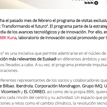
ha el pasado mes de febrero
el programa
de visitas
exclusi
: Transformando el futuro”
. E
l programa
parte de la estrate
ia de los avances tecnológicos y de innovación
. Por ello,
e
BBK Kuna
,
laboratorio de innovación social
promovido por 
ro”
es
una
iniciativa que p
ermite
adentrarse en el núcleo de 
ción más relevantes de Euskadi
en
diferentes ámbitos y se
os llevados a cabo. A su vez, el programa
pretende
impuls
a
boraciones.
iferentes representantes de los socios y colaboradores q
e Bilbao
,
Iberdrola
,
Corporación
Mondragon
,
Grupo IMQ
,
U
,
Vicomtech
y
EL CORREO
, así como de la propia
BBK
,
quien
o cada rincón del centro y su actividad.
Un espacio
que p
ciones a
retos como el cambio climático, la revolución tecno