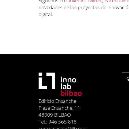
Síguenos en
LinkedIn
,
Twitter
,
Facebook
novedades de los proyectos de Innovación
digital.
S
Edificio Ensanche
Plaza Ensanche, 11
48009 BILBAO
Tel.: 946 565 818
coordinacion@ilb.eus