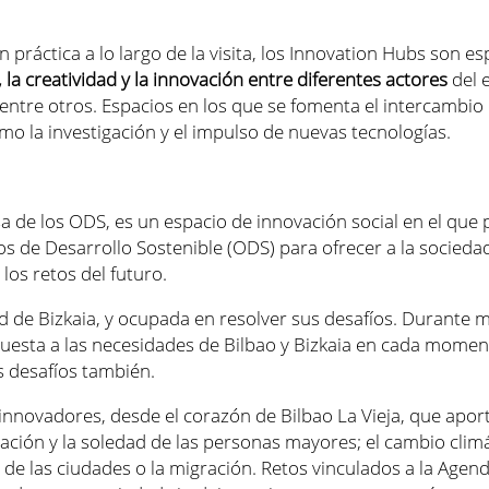
áctica a lo largo de la visita, l
os
Innovation
Hubs
son es
 la creatividad y la innovación entre diferentes actores
del 
tre otros. Espacios en los que se fomenta el intercambio d
mo la investigación y el impulso de nuevas tecnologías.
sa de los ODS, es un espacio de innovación social en el que 
os de Desarrollo Sostenible (ODS) para ofrecer a la socied
los retos del futuro.
ad de Bizkaia, y ocupada en resolver sus desafíos. Durante 
uesta a las necesidades de Bilbao y Bizkaia en cada momen
s desafíos también.
nnovadores, desde el corazón de Bilbao La Vieja, que apor
ación y la soledad de las personas mayores; el cambio climá
n de las ciudades o la migración. Retos vinculados a la Age