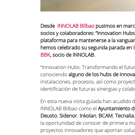
Desde
INNOLAB Bilbao
pusimos en marc
socios y colaboradores:
“
Innovation
Hubs
plataforma para mantenerse a la vanguard
hemos celebrado su segunda parada en
BBK
,
socio de
INNOLAB
.
“
Innovation
Hubs
: Transformando el futu
conociendo
alguno de los
hubs
de innova
instalaciones, procesos, así como proyect
identificación de futuras sinergias y cola
En esta nueva visita
guiada
han acudido d
INNOLAB Bilbao
como
el
Ayuntamiento d
Deusto
,
Sidenor
,
Inkolan
,
BCAM
,
Tecnalia
la
oportunidad de conocer de primera man
proyectos innovadores que aportan solu