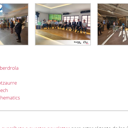
Iberdrola
otzaurre
tech
thematics