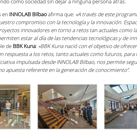
endo como sociedad sin dejar a ninguna persona atrás
.
s
en
INNOLAB Bilbao
afirma que
:
«
A través
de este programa
estro compromiso con la tecnologí
a y la innovación. Esp
royectos innovadores en torno a retos tan actuales como la
permiten estar al día
de
las tendencias tecnológicas y de inn
le
de
BBK Kun
a
:
«
BBK Kuna
nació con el objetivo de
ofrecer
n respuesta a los retos
, tanto
actuales
como
futuros
, para
iciativa
impulsa
da
desde INNOLAB Bilbao
,
nos permite segu
 apuesta referente en la generación de conocimiento”.