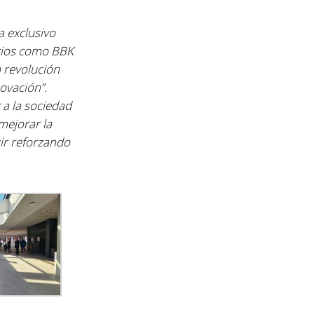
 exclusivo
acios como BBK
 revolución
ovación”.
 a la sociedad
 mejorar la
ir
reforzando