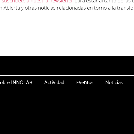
o
suscríbete a nuestra newsletter
para estar al tanto de las 
 Abierta y otras noticias relacionadas en torno a la transf
obre INNOLAB
Actividad
Eventos
Noticias