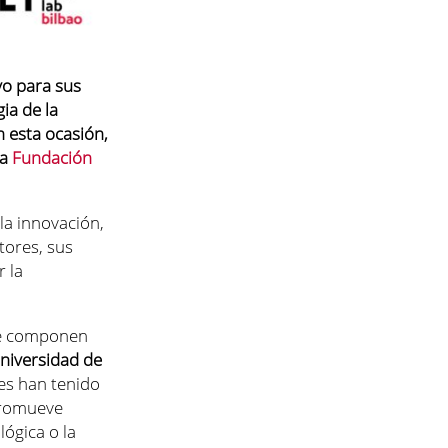
vo para sus
gia de la
n esta ocasión,
la
Fundación
la innovación,
ctores
, sus
r
la
ue componen
niversidad de
es han tenido
romueve
lógica o la