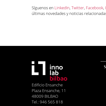
Síguenos en
LinkedIn
,
Twitter
,
Facebook
,
últimas novedades y noticias relacionadas
S
Edificio Ensanche
Plaza Ensanche, 11
48009 BILBAO
Tel.: 946 565 818