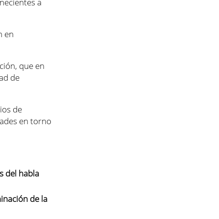
necientes a
n en
ción, que en
dad de
cios de
dades en torno
is del habla
inación de la