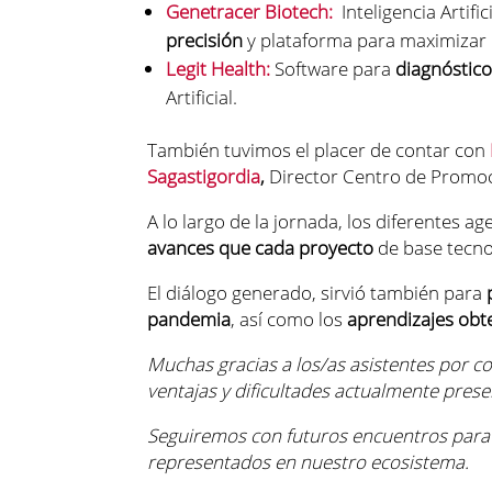
Genetracer Biotech:
Inteligencia Artific
precisión
y plataforma para maximizar 
Legit Health:
Software para
diagnóstico
Artificial.
También tuvimos el placer de contar con
Sagastigordia
,
Director Centro de Promo
A lo largo de la jornada, los diferentes a
avances que cada proyecto
de base tecnol
El diálogo generado, sirvió también para
pandemia
, así como los
aprendizajes obt
Muchas gracias a los/as asistentes por co
ventajas y dificultades actualmente presen
Seguiremos con futuros encuentros para f
representados en nuestro ecosistema.