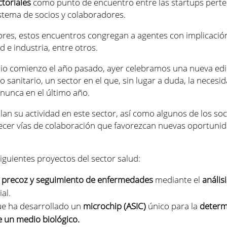
ctoriales
como punto de encuentro entre las startups perte
stema de socios y colaboradores.
ores, estos encuentros congregan a agentes con implicació
 e industria, entre otros.
dio comienzo el año pasado, ayer celebramos una nueva edi
 sanitario, un sector en el que, sin lugar a duda, la necesi
 nunca en el último año.
llan su actividad en este sector, así como algunos de los so
ecer vías de colaboración que favorezcan nuevas oportuni
guientes proyectos del sector salud:
 precoz y seguimiento de enfermedades
mediante el
anális
ial.
que ha desarrollado un
microchip (ASIC)
único para la
determ
e un medio biológico.