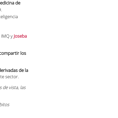
edicina de
9.
teligencia
o IMQ y
Joseba
compartir los
erivadas de la
te sector.
de vista, las
bitos