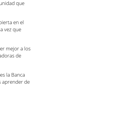
rtunidad que
ierta en el
la vez que
er mejor a los
adoras de
es la Banca
s aprender de