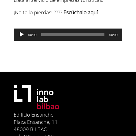
¡No te lo pierdas! ????
Escúchalo aquí
Reproductor
00:00
00:00
de
audio
Edificio Ensanche
Plaza Ensanche, 11
48009 BILBAO