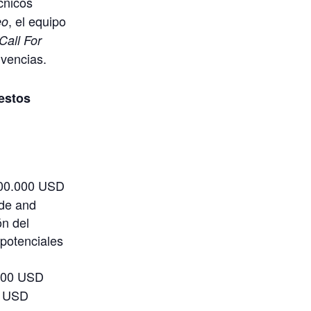
écnicos
, el equipo
eo
Call For
ivencias.
estos
200.000 USD
ode and
n del
potenciales
000 USD
0 USD