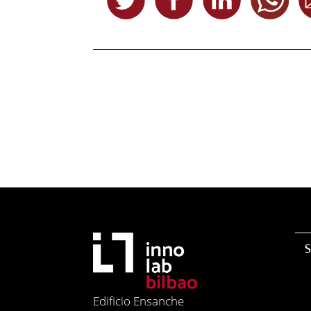
S
Edificio Ensanche