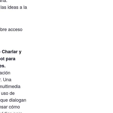
rla.
as ideas a la
ibre acceso
 Charlar y
ot para
es.
ación
r. Una
multimedia
 uso de
que dialogan
ensar cómo