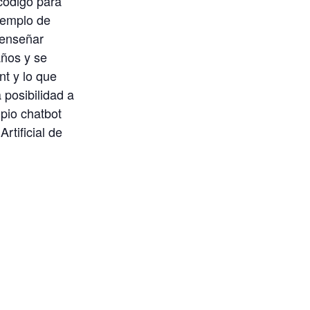
código para
jemplo de
 enseñar
años y se
t y lo que
 posibilidad a
opio chatbot
Artificial de