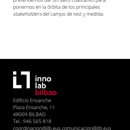
ponernos en la órbita de los principales
stakeholders
del campo de test y medida.
Edificio Ensanche
Plaza Ensanche, 11
48009 BILBAO
Tel.: 946 565 818
coordinacion@ilb.eus comunicacion@ilb.eus