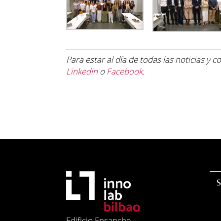
Para estar al día de todas las noticias y 
Linkedin
o
Facebook
.
S
Edificio Ensanche