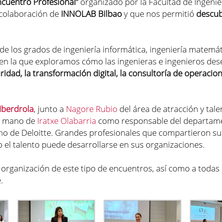
cuentro Profesional”
organizado por la Facultad de Ingenier
 colaboración de
INNOLAB Bilbao
y que nos permitió
descub
de los grados de ingeniería informática, ingeniería matemát
ros, en la que exploramos cómo las ingenieras e ingenieros 
idad, la transformación digital, la consultoría de operacion
Iberdrola
, junto a
Nagore Rubio
del área de atracción y tale
a mano de
Iratxe Olabarria
como responsable del departame
o de Deloitte. Grandes profesionales que compartieron su 
 el talento puede desarrollarse en sus organizaciones.
a organización de este tipo de encuentros, así como a todas
.