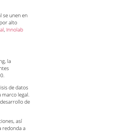
l se unen en
por alto
al
,
Innolab
g, la
entes
.0.
lisis de datos
 marco legal.
 desarrollo de
iones, así
a redonda a