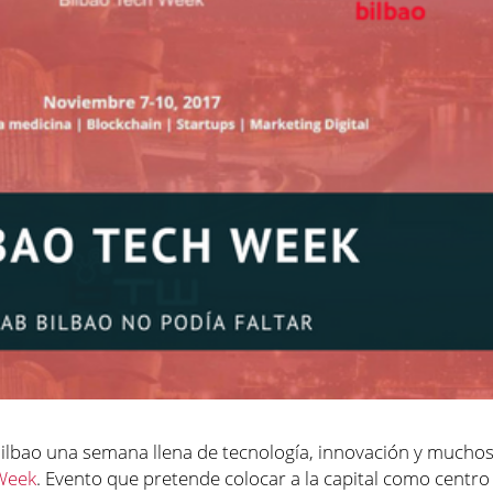
Bilbao una semana llena de
tecnología
,
innovación
y mucho
 Week
. Evento que pretende colocar a la capital como centro