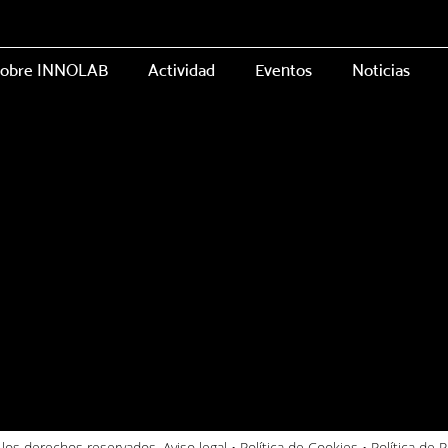
obre INNOLAB
Actividad
Eventos
Noticias
los derechos reservados.
Aviso legal
•
Política de Cookies
•
Política de P