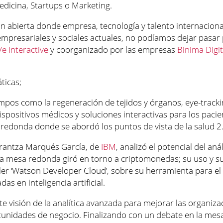
edicina, Startups o Marketing.
n abierta donde empresa, tecnología y talento internaciona
 empresariales y sociales actuales, no podíamos dejar pasar 
Ve Interactive
y coorganizado por las empresas
Binima Digit
ticas;
mpos como la regeneración de tejidos y órganos, eye-trackin
ispositivos médicos y soluciones interactivas para los paci
a redonda donde se abordó los puntos de vista de la salud 2
antza Marqués García, de
IBM
, analizó el potencial del aná
 La mesa redonda giró en torno a criptomonedas; su uso y su
ler ‘Watson Developer Cloud’, sobre su herramienta para el
as en inteligencia artificial.
e visión de la analítica avanzada para mejorar las organizac
tunidades de negocio. Finalizando con un debate en la mes